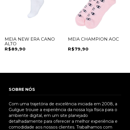
MEIA NEW ERA CANO
MEIA CHAMPION AOC
ALTO
R$89,90
R$79,90
SOBRE NÓS
Com uma trajetória de excelência iniciada em 2008, a
Guilgue trouxe a experiência da nossa loja física para o
ambiente digital, em um site planejado
detalhadamente para oferecer a melhor experiência e
comodidade aos nossos clientes. Trabalhamos com