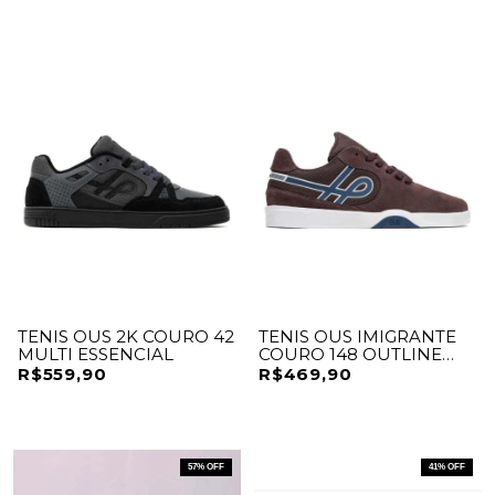
TENIS OUS 2K COURO 42
TENIS OUS IMIGRANTE
MULTI ESSENCIAL
COURO 148 OUTLINE
ESSENCIAL
R$559,90
R$469,90
57
% OFF
41
% OFF