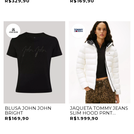
R$329,90
R$169,90
BLUSA JOHN JOHN
JAQUETA TOMMY JEANS
BRIGHT
SLIM HOOD PRNT
DOWN JCKT EXT
R$169,90
R$1.999,90