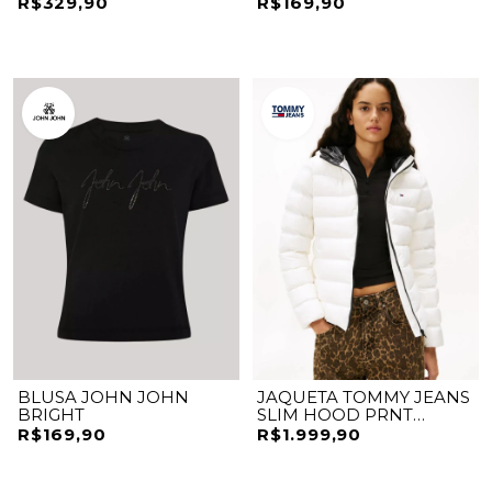
R$329,90
R$169,90
BLUSA JOHN JOHN
JAQUETA TOMMY JEANS
BRIGHT
SLIM HOOD PRNT
DOWN JCKT EXT
R$169,90
R$1.999,90