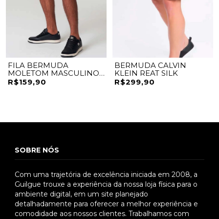
FILA BERMUDA
BERMUDA CALVIN
MOLETOM MASCULINO
KLEIN REAT SILK
F11L501005
R$159,90
R$299,90
SOBRE NÓS
Com uma trajetória de excelência iniciada em 2008, a
Guilgue trouxe a experiência da nossa loja física para o
ambiente digital, em um site planejado
detalhadamente para oferecer a melhor experiência e
comodidade aos nossos clientes. Trabalhamos com