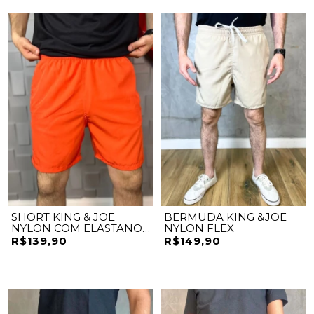
SHORT KING & JOE
BERMUDA KING &JOE
NYLON COM ELASTANO
NYLON FLEX
PRAIA
R$139,90
R$149,90