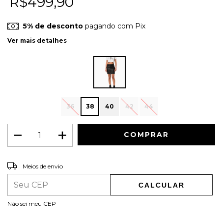
R$499,90
5% de desconto
pagando com Pix
Ver mais detalhes
36
38
40
42
44
ALTERAR CEP
Entregas para o CEP:
Meios de envio
CALCULAR
Não sei meu CEP