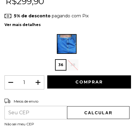
R$299,90
5% de desconto
pagando com Pix
Ver mais detalhes
36
38
ALTERAR CEP
Entregas para o CEP:
Meios de envio
CALCULAR
Não sei meu CEP