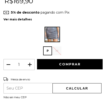
R$169,90
5% de desconto
pagando com Pix
Ver mais detalhes
P
M
ALTERAR CEP
Entregas para o CEP:
Meios de envio
CALCULAR
Não sei meu CEP