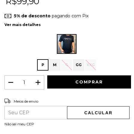
R$99,90
5% de desconto
pagando com Pix
Ver mais detalhes
P
M
G
GG
XXG
ALTERAR CEP
Entregas para o CEP:
Meios de envio
CALCULAR
Não sei meu CEP