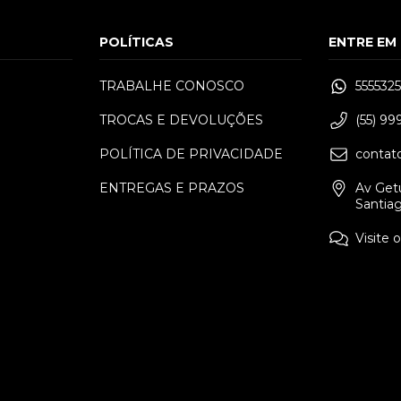
POLÍTICAS
ENTRE EM
TRABALHE CONOSCO
555532
TROCAS E DEVOLUÇÕES
(55) 9
P
M
G
GG
XXG
P
M
G
POLÍTICA DE PRIVACIDADE
contat
ENTREGAS E PRAZOS
Av Getú
Santia
Visite 