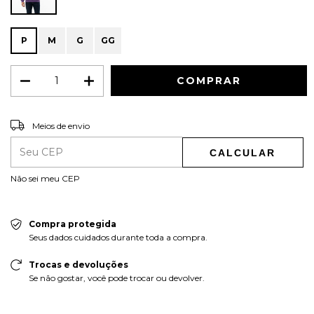
P
M
G
GG
ALTERAR CEP
Entregas para o CEP:
Meios de envio
CALCULAR
Não sei meu CEP
Compra protegida
Seus dados cuidados durante toda a compra.
Trocas e devoluções
Se não gostar, você pode trocar ou devolver.