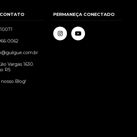
 CONTATO
PERMANEÇA CONECTADO
510071
9966-0062
GG
P
M
G
GG
o@guilgue.com.br
lio Vargas 1630.
go RS
o nosso Blog!