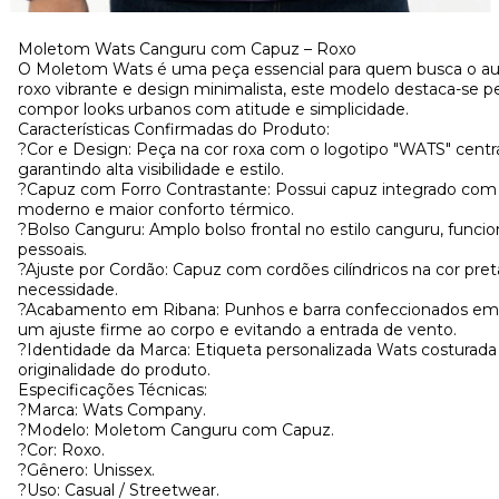
Moletom Wats Canguru com Capuz – Roxo
O Moletom Wats é uma peça essencial para quem busca o aut
roxo vibrante e design minimalista, este modelo destaca-se pel
compor looks urbanos com atitude e simplicidade.
Características Confirmadas do Produto:
?Cor e Design: Peça na cor roxa com o logotipo "WATS" centra
garantindo alta visibilidade e estilo.
?Capuz com Forro Contrastante: Possui capuz integrado com f
moderno e maior conforto térmico.
?Bolso Canguru: Amplo bolso frontal no estilo canguru, funci
pessoais.
?Ajuste por Cordão: Capuz com cordões cilíndricos na cor pre
necessidade.
?Acabamento em Ribana: Punhos e barra confeccionados em 
um ajuste firme ao corpo e evitando a entrada de vento.
?Identidade da Marca: Etiqueta personalizada Wats costurada na 
originalidade do produto.
Especificações Técnicas:
?Marca: Wats Company.
?Modelo: Moletom Canguru com Capuz.
?Cor: Roxo.
?Gênero: Unissex.
?Uso: Casual / Streetwear.