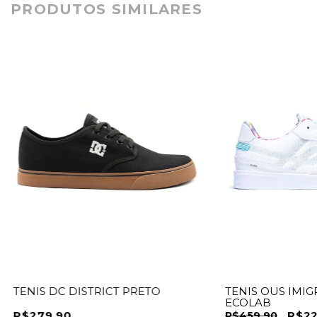
PRODUTOS SIMILARES
TENIS DC DISTRICT PRETO
TENIS OUS IMIG
ECOLAB
R$279,90
R$22
R$459,90