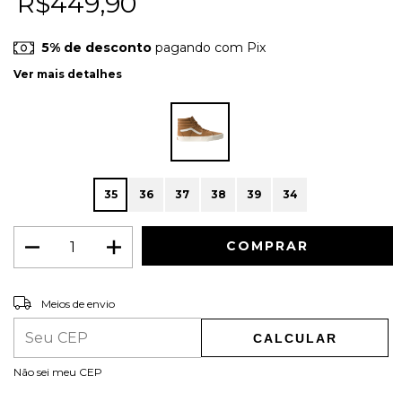
R$449,90
5% de desconto
pagando com Pix
Ver mais detalhes
35
36
37
38
39
34
ALTERAR CEP
Entregas para o CEP:
Meios de envio
CALCULAR
Não sei meu CEP