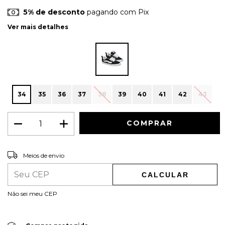
5% de desconto
pagando com Pix
Ver mais detalhes
34
35
36
37
38
39
40
41
42
43
ALTERAR CEP
Entregas para o CEP:
Meios de envio
CALCULAR
Não sei meu CEP