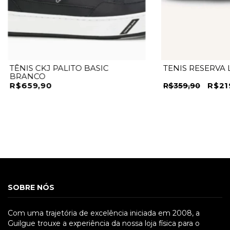
TÊNIS CKJ PALITO BASIC
TENIS RESERVA
BRANCO
R$659,90
R$21
R$359,90
SOBRE NÓS
Com uma trajetória de excelência iniciada em 2008, a
Guilgue trouxe a experiência da nossa loja física para o