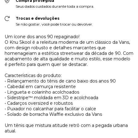
Compra protegida
Seus dados cuidados durante toda a compra.
Trocas e devoluções
Se não gostar, você pode trocar ou devolver.
Um ícone dos anos 90 repaginado!
O Knu Skool é a releitura moderna de um clássico da Vans,
com design robusto e detalhes marcantes que
homenageiam a estética streetwear da década de 90. Com
acabamento de alta qualidade e muito estilo, esse modelo
é perfeito para quem quer se destacar.
Características do produto:
• Relançamento do tênis de cano baixo dos anos 90
• Cabedal em camurça resistente
• Lingueta e colarinho acolchoados
• Sidestripe™ moldada em 3D e acolchoada
• Cadarços oversized e robustos
• Puxador no calcanhar para facilitar o calce
• Solado de borracha Waffle exclusivo da Vans
Um tênis que mistura atitude retrô com a pegada urbana
atual.