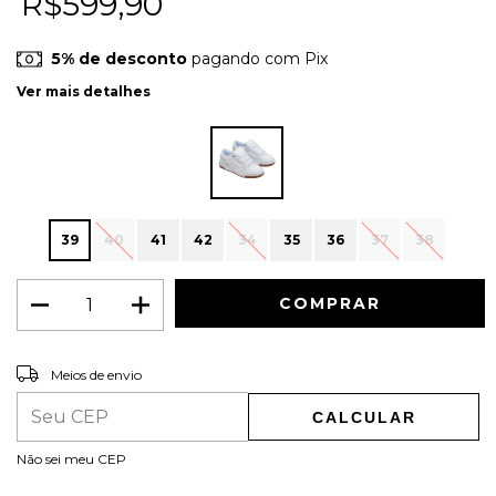
R$599,90
5% de desconto
pagando com Pix
Ver mais detalhes
39
40
41
42
34
35
36
37
38
ALTERAR CEP
Entregas para o CEP:
Meios de envio
CALCULAR
Não sei meu CEP