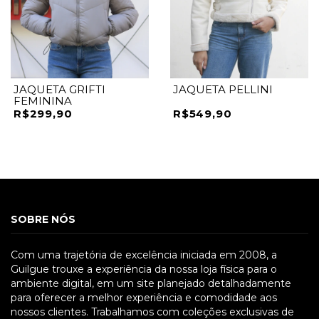
JAQUETA GRIFTI
JAQUETA PELLINI
FEMININA
R$299,90
R$549,90
SOBRE NÓS
Com uma trajetória de excelência iniciada em 2008, a
Guilgue trouxe a experiência da nossa loja física para o
ambiente digital, em um site planejado detalhadamente
para oferecer a melhor experiência e comodidade aos
nossos clientes. Trabalhamos com coleções exclusivas de