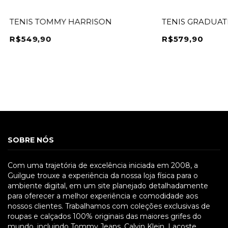
TENIS TOMMY HARRISON
TENIS GRADUAT
R$549,90
R$579,90
SOBRE NÓS
Com uma trajetória de excelência iniciada em 2008, a
Guilgue trouxe a experiência da nossa loja física para o
ambiente digital, em um site planejado detalhadamente
para oferecer a melhor experiência e comodidade aos
nossos clientes. Trabalhamos com coleções exclusivas de
roupas e calçados 100% originais das maiores grifes do
mundo, incluindo Tommy Jeans, Calvin Klein, Lacoste,