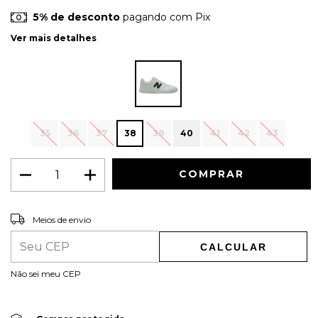
5% de desconto
pagando com Pix
Ver mais detalhes
35
36
37
38
39
40
41
42
43
ALTERAR CEP
Entregas para o CEP:
Meios de envio
CALCULAR
Não sei meu CEP