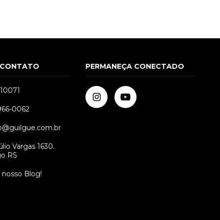
 CONTATO
PERMANEÇA CONECTADO
510071
9966-0062
8
39
34
35
36
37
38
39
o@guilgue.com.br
lio Vargas 1630.
go RS
o nosso Blog!