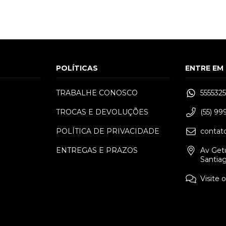
POLÍTICAS
ENTRE EM
TRABALHE CONOSCO
555532
TROCAS E DEVOLUÇÕES
(55) 9
38
35
37
34
34
35
36
37
3
POLÍTICA DE PRIVACIDADE
contat
ENTREGAS E PRAZOS
Av Getú
Santia
Visite 