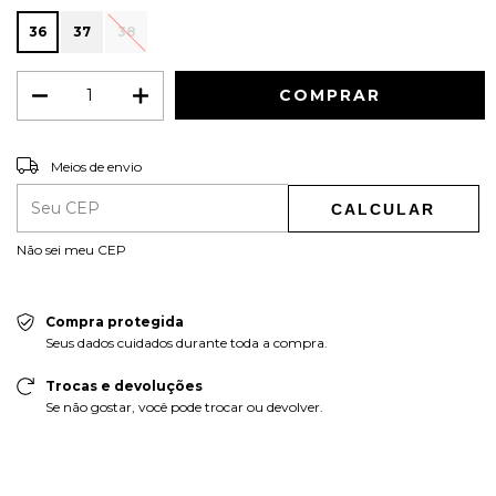
36
37
38
ALTERAR CEP
Entregas para o CEP:
Meios de envio
CALCULAR
Não sei meu CEP
Compra protegida
Seus dados cuidados durante toda a compra.
Trocas e devoluções
Se não gostar, você pode trocar ou devolver.