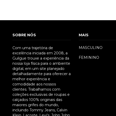
SOBRE NÓS
MAIS
MASCULINO
Com uma trajetória de
excelência iniciada em 2008, a
FEMININO
Guilgue trouxe a experiência da
nossa loja física para o ambiente
34
35
36
37
38
39
36
digital, em um site planejado
detalhadamente para oferecer a
melhor experiência e
comodidade aos nossos
clientes. Trabalhamos com
coleções exclusivas de roupas e
calçados 100% originais das
maiores grifes do mundo,
incluindo Tommy Jeans, Calvin
Klein, Lacoste, Levi's, John John,