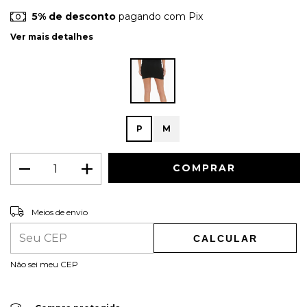
5% de desconto
pagando com Pix
Ver mais detalhes
P
M
ALTERAR CEP
Entregas para o CEP:
Meios de envio
CALCULAR
Não sei meu CEP