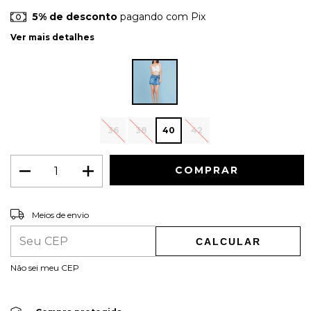
5% de desconto
pagando com Pix
Ver mais detalhes
36
38
40
42
ALTERAR CEP
Entregas para o CEP:
Meios de envio
CALCULAR
Não sei meu CEP