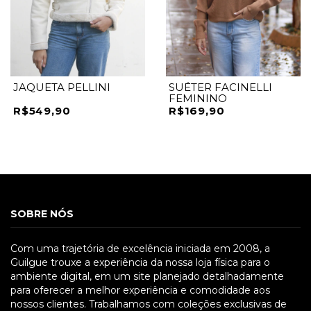
JAQUETA PELLINI
SUÉTER FACINELLI
FEMININO
R$549,90
R$169,90
SOBRE NÓS
Com uma trajetória de excelência iniciada em 2008, a
Guilgue trouxe a experiência da nossa loja física para o
ambiente digital, em um site planejado detalhadamente
para oferecer a melhor experiência e comodidade aos
nossos clientes. Trabalhamos com coleções exclusivas de