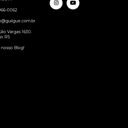
9966-0062
2
36
38
40
42
44
o@guilgue.com.br
lio Vargas 1630.
go RS
o nosso Blog!