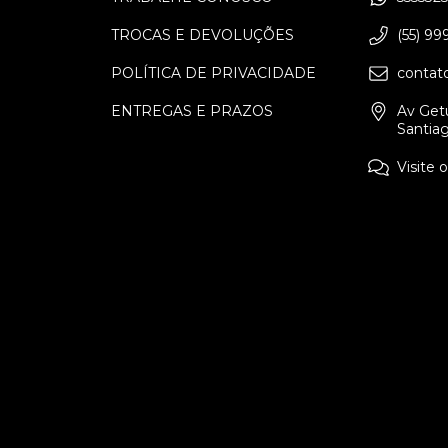
TROCAS E DEVOLUÇÕES
(55) 9
38
40
44
46
36
38
40
4
POLÍTICA DE PRIVACIDADE
contat
ENTREGAS E PRAZOS
Av Getú
Santia
Visite 