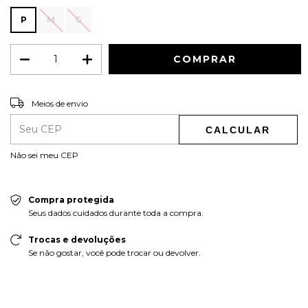
P
M
G
ALTERAR CEP
Entregas para o CEP:
Meios de envio
CALCULAR
Não sei meu CEP
Compra protegida
Seus dados cuidados durante toda a compra.
Trocas e devoluções
Se não gostar, você pode trocar ou devolver.