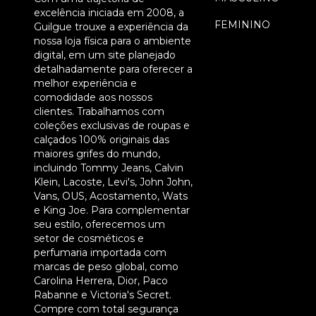
excelência iniciada em 2008, a
FEMININO
Guilgue trouxe a experiência da
nossa loja física para o ambiente
36
38
40
42
44
41
+
digital, em um site planejado
detalhadamente para oferecer a
melhor experiência e
comodidade aos nossos
clientes. Trabalhamos com
coleções exclusivas de roupas e
calçados 100% originais das
maiores grifes do mundo,
incluindo Tommy Jeans, Calvin
Klein, Lacoste, Levi's, John John,
Vans, OUS, Acostamento, Wats
e King Joe. Para complementar
seu estilo, oferecemos um
setor de cosméticos e
perfumaria importada com
marcas de peso global, como
Carolina Herrera, Dior, Paco
Rabanne e Victoria's Secret.
Compre com total segurança