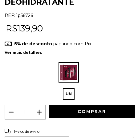
DEOHIDRATANTE
REF:
1p56726
R$139,90
5% de desconto
pagando com Pix
Ver mais detalhes
UN
ALTERAR CEP
Entregas para o CEP:
Meios de envio