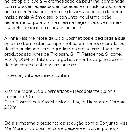
heliotrópio e avelã. A cremosidade da baunilha, combinada
com notas amadeiradas, ambaradas e o musk, proporciona
uma experiência que inebria e desperta o desejo de beijar
mais e mais. Além disso, o conjunto inclui uma loção
hidratante corporal com a mesma fragrância, que mimará
sua pele, deixando-a macia e radiante.
A linha Kiss Me More da Ciclo Cosméticos é dedicada à sua
beleza e bem-estar, comprometida em fornecer produtos
de alta qualidade sem ingredientes prejudiciais. Todos os
produtos são livres de Triclosan, BHT, Parabenos, Silicone,
EDTA, OGM e Ftalatos, e orgulhosamente veganos, além
de não serem testados em animais.
Este conjunto exclusivo contém:
Kiss Me More Ciclo Cosméticos - Desodorante Colônia
Feminino 30ml
Ciclo Cosméticos Kiss Me More - Loção Hidratante Corporal
240ml
Dê a si mesma o presente da sedução com o Conjunto Kiss
Me More Ciclo Cosméticos e deixe-se envolver por esta