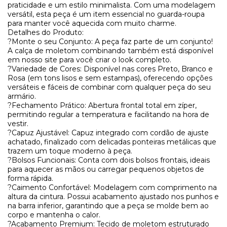
praticidade e um estilo minimalista. Com uma modelagem
versátil, esta peça é um item essencial no guarda-roupa
para manter você aquecida com muito charme.
Detalhes do Produto:
?Monte o seu Conjunto: A peça faz parte de um conjunto!
A calça de moletom combinando também está disponível
em nosso site para você criar o look completo.
?Variedade de Cores: Disponível nas cores Preto, Branco e
Rosa (em tons lisos e sem estampas), oferecendo opções
versáteis e fáceis de combinar com qualquer peça do seu
armário.
?Fechamento Prático: Abertura frontal total em zíper,
permitindo regular a temperatura e facilitando na hora de
vestir.
?Capuz Ajustável: Capuz integrado com cordão de ajuste
achatado, finalizado com delicadas ponteiras metálicas que
trazem um toque moderno à peça.
?Bolsos Funcionais: Conta com dois bolsos frontais, ideais
para aquecer as mãos ou carregar pequenos objetos de
forma rápida.
?Caimento Confortável: Modelagem com comprimento na
altura da cintura. Possui acabamento ajustado nos punhos e
na barra inferior, garantindo que a peça se molde bem ao
corpo e mantenha o calor.
?Acabamento Premium: Tecido de moletom estruturado