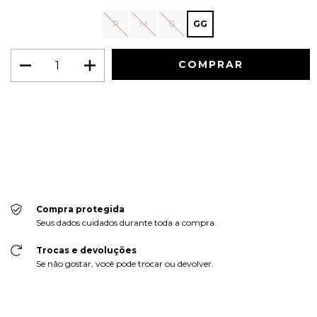
P
M
G
GG
Meios de envio
ALTERAR CEP
Entregas para o CEP:
CALCULAR
Faça login
e use seus dados de entrega
Não sei meu CEP
Compra protegida
Seus dados cuidados durante toda a compra.
Trocas e devoluções
Se não gostar, você pode trocar ou devolver.