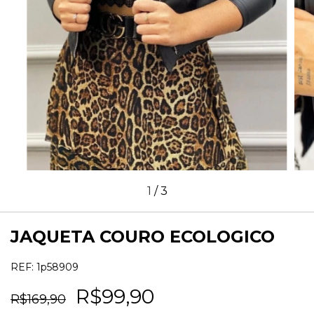
1
/
3
JAQUETA COURO ECOLOGICO
REF:
1p58909
R$99,90
R$169,90