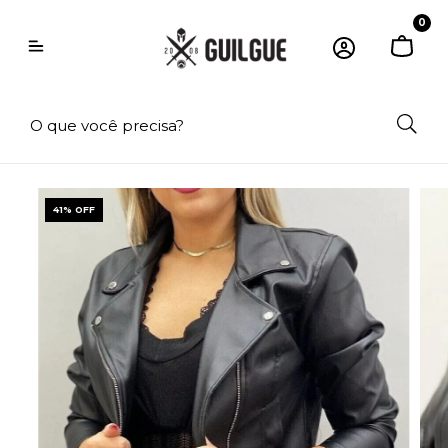
0
41
% OFF