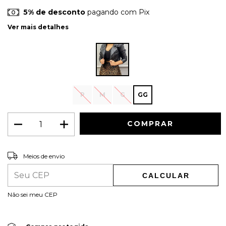
5% de desconto
pagando com Pix
Ver mais detalhes
P
M
G
GG
ALTERAR CEP
Entregas para o CEP:
Meios de envio
CALCULAR
Não sei meu CEP