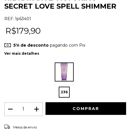
SECRET LOVE SPELL SHIMMER
REF:
1p63401
R$179,90
5% de desconto
pagando com Pix
Ver mais detalhes
236
ALTERAR CEP
Entregas para o CEP:
Meios de envio