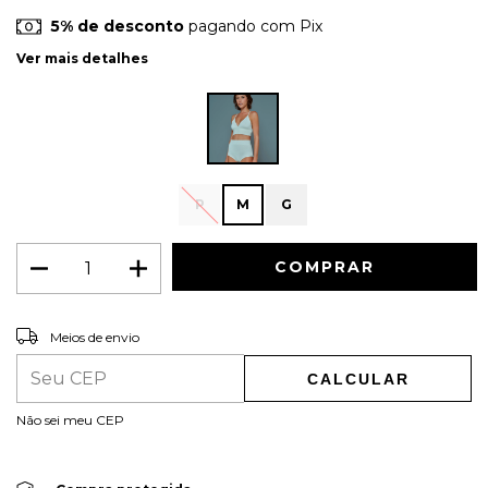
5% de desconto
pagando com Pix
Ver mais detalhes
P
M
G
ALTERAR CEP
Entregas para o CEP:
Meios de envio
CALCULAR
Não sei meu CEP