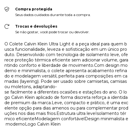
Compra protegida
Seus dados cuidados durante toda a compra.
Trocas e devoluções
Se não gostar, você pode trocar ou devolver.
O Colete Calvin Klein Ultra Light é a peça ideal para quem b
usca funcionalidade, leveza e sofisticação em um único pro
duto. Desenvolvido com tecnologia de isolamento leve, ofe
rece proteção térmica eficiente sem adicionar volume, gara
ntindo conforto e liberdade de movimento.Com design mo
derno e minimalista, o colete apresenta acabamento refina
do e modelagem versátil, perfeita para composições em ca
madas (layering). Pode ser usado sobre camisetas, camisas
ou moletons, adaptando-
se facilmente a diferentes ocasiões e estações do ano. O lo
go Calvin Klein aplicado de forma discreta reforça a identida
de premium da marca.Leve, compacto e prático, é uma exc
elente opção para dias amenos ou para complementar prod
uções nos dias mais frios.Estrutura ultra leveIsolamento tér
mico eficienteModelagem confortávelDesign minimalista e
modernoLogo Calvin Klein