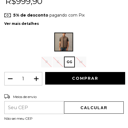
R$999,90
5% de desconto
pagando com Pix
Ver mais detalhes
P
G
GG
M
ALTERAR CEP
Entregas para o CEP:
Meios de envio
CALCULAR
Não sei meu CEP