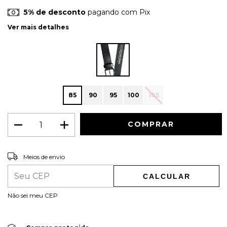
5% de desconto
pagando com Pix
Ver mais detalhes
85
90
95
100
105
ALTERAR CEP
Entregas para o CEP:
Meios de envio
CALCULAR
Não sei meu CEP