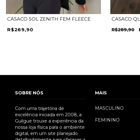
CASACO SOL ZENITH FEM FLEECE
CASACO Q
R$269,90
R$289,90
SOBRE NÓS
MAIS
MASCULINO
Com uma trajetória de
excelência iniciada em 2008, a
FEMININO
Guilgue trouxe a experiência da
nossa loja física para o ambiente
P
M
G
GG
XXG
digital, em um site planejado
detalhadamente para oferecer a