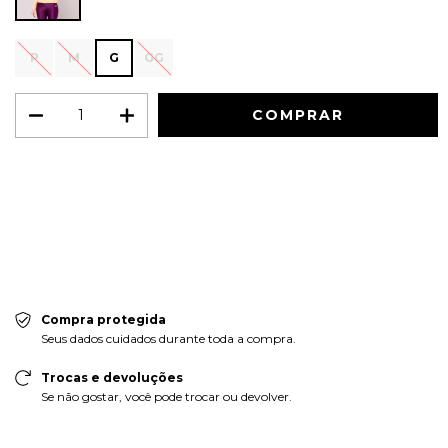
P
M
G
GG
Meios de envio
ALTERAR CEP
Entregas para o CEP:
CALCULAR
Faça login
e use seus dados de entrega
Não sei meu CEP
Compra protegida
Seus dados cuidados durante toda a compra.
Trocas e devoluções
Se não gostar, você pode trocar ou devolver.