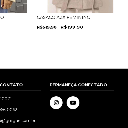
NO
CASACO AZX FEMININO
R$199,90
R$519,90
 CONTATO
PERMANEÇA CONECTADO
510071
9966-0062
G
P
M
G
GG
o@guilgue.com.br