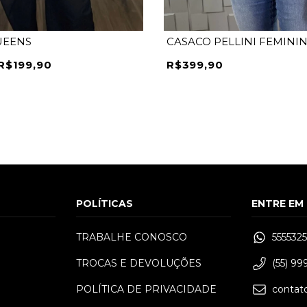
UEENS
CASACO PELLINI FEMINI
R$199,90
R$399,90
POLÍTICAS
ENTRE EM
TRABALHE CONOSCO
555532
TROCAS E DEVOLUÇÕES
(55) 9
P
M
G
GG
P
M
G
G
POLÍTICA DE PRIVACIDADE
contat