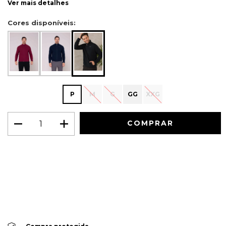
Ver mais detalhes
Cores disponíveis:
P
M
G
GG
XXG
Meios de envio
ALTERAR CEP
Entregas para o CEP:
CALCULAR
Faça login
e use seus dados de entrega
Não sei meu CEP