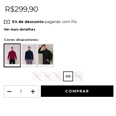
R$299,90
5% de desconto
pagando com Pix
Ver mais detalhes
Cores disponíveis:
P
M
G
GG
XXG
Meios de envio
ALTERAR CEP
Entregas para o CEP:
CALCULAR