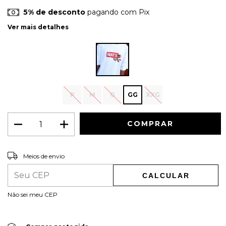
5% de desconto
pagando com Pix
Ver mais detalhes
P
M
G
GG
XXG
ALTERAR CEP
Entregas para o CEP:
Meios de envio
CALCULAR
Não sei meu CEP