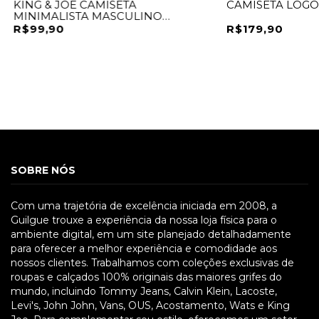
KING & JOE CAMISETA
CAMISETA LOGO 
MINIMALISTA MASCULINO
CA21027
R$99,90
R$179,90
SOBRE NÓS
Com uma trajetória de excelência iniciada em 2008, a
Guilgue trouxe a experiência da nossa loja física para o
ambiente digital, em um site planejado detalhadamente
para oferecer a melhor experiência e comodidade aos
nossos clientes. Trabalhamos com coleções exclusivas de
roupas e calçados 100% originais das maiores grifes do
mundo, incluindo Tommy Jeans, Calvin Klein, Lacoste,
Levi's, John John, Vans, OUS, Acostamento, Wats e King