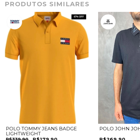
PRODUTOS SIMILARES
47
% OFF
POLO TOMMY JEANS BADGE
POLO JOHN JO
LIGHTWEIGHT
R$179,90
R$269,90
R$339,90