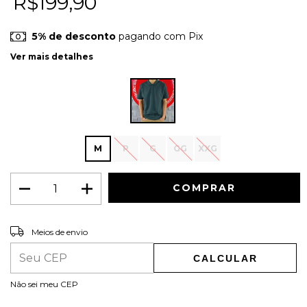
R$199,90
5% de desconto
pagando com Pix
Ver mais detalhes
M
P
G
GG
XXG
ALTERAR CEP
Entregas para o CEP:
Meios de envio
CALCULAR
Não sei meu CEP