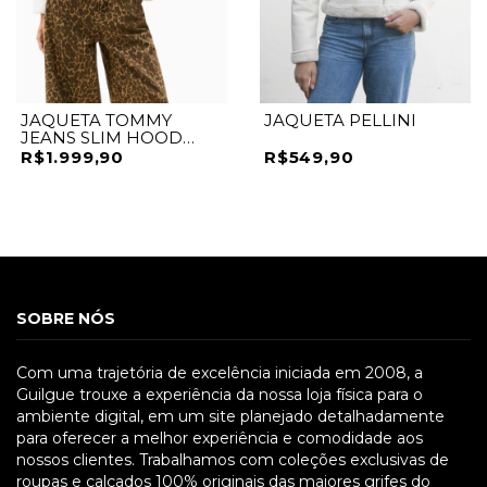
JAQUETA TOMMY
JAQUETA PELLINI
JEANS SLIM HOOD
PRNT DOWN JCKT
R$1.999,90
R$549,90
BRANCO
SOBRE NÓS
Com uma trajetória de excelência iniciada em 2008, a
Guilgue trouxe a experiência da nossa loja física para o
ambiente digital, em um site planejado detalhadamente
para oferecer a melhor experiência e comodidade aos
nossos clientes. Trabalhamos com coleções exclusivas de
roupas e calçados 100% originais das maiores grifes do