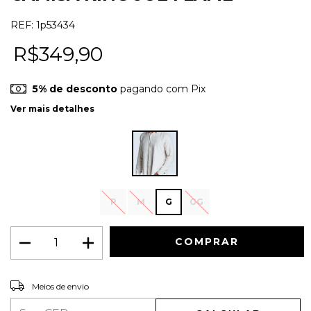
REF:
1p53434
R$349,90
5% de desconto
pagando com Pix
Ver mais detalhes
P
M
G
GG
ALTERAR CEP
Entregas para o CEP:
Meios de envio