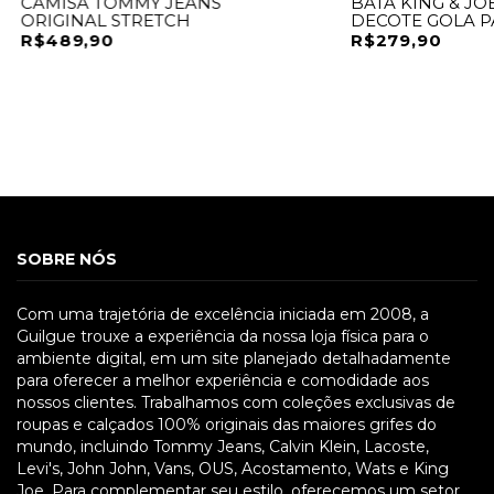
CAMISA TOMMY JEANS
BATA KING & JO
ORIGINAL STRETCH
DECOTE GOLA 
R$489,90
R$279,90
SOBRE NÓS
Com uma trajetória de excelência iniciada em 2008, a
Guilgue trouxe a experiência da nossa loja física para o
ambiente digital, em um site planejado detalhadamente
para oferecer a melhor experiência e comodidade aos
nossos clientes. Trabalhamos com coleções exclusivas de
roupas e calçados 100% originais das maiores grifes do
mundo, incluindo Tommy Jeans, Calvin Klein, Lacoste,
Levi's, John John, Vans, OUS, Acostamento, Wats e King
Joe. Para complementar seu estilo, oferecemos um setor