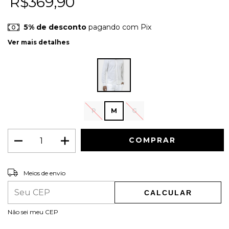
R$369,90
5% de desconto
pagando com Pix
Ver mais detalhes
P
M
G
ALTERAR CEP
Entregas para o CEP:
Meios de envio
CALCULAR
Não sei meu CEP