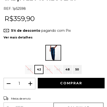
REF:
1p52598
R$359,90
5% de desconto
pagando com Pix
Ver mais detalhes
40
42
44
46
48
50
ALTERAR CEP
Entregas para o CEP:
Meios de envio