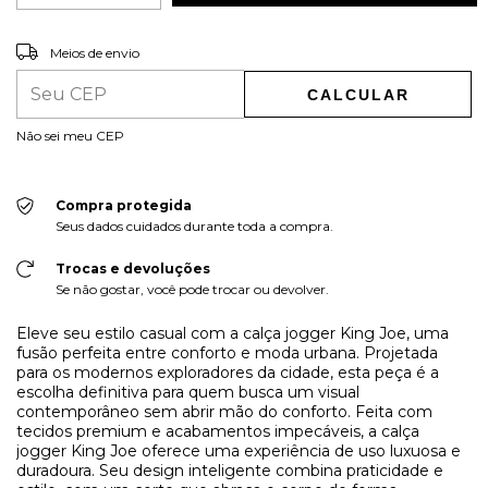
ALTERAR CEP
Entregas para o CEP:
Meios de envio
CALCULAR
Não sei meu CEP
Compra protegida
Seus dados cuidados durante toda a compra.
Trocas e devoluções
Se não gostar, você pode trocar ou devolver.
Eleve seu estilo casual com a calça jogger King Joe, uma
fusão perfeita entre conforto e moda urbana. Projetada
para os modernos exploradores da cidade, esta peça é a
escolha definitiva para quem busca um visual
contemporâneo sem abrir mão do conforto. Feita com
tecidos premium e acabamentos impecáveis, a calça
jogger King Joe oferece uma experiência de uso luxuosa e
duradoura. Seu design inteligente combina praticidade e