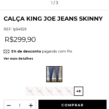
1
/
3
CALÇA KING JOE JEANS SKINNY
REF:
1p54929
R$299,90
5% de desconto
pagando com Pix
Ver mais detalhes
38
40
42
46
44
48