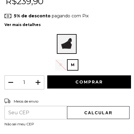
R$239,90
5% de desconto
pagando com Pix
Ver mais detalhes
P
M
ALTERAR CEP
Entregas para o CEP:
Meios de envio
CALCULAR
Não sei meu CEP