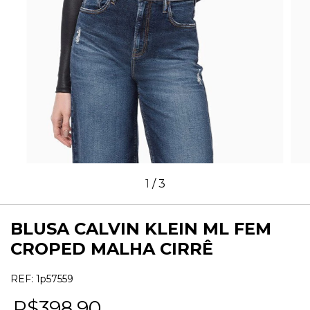
1
/
3
BLUSA CALVIN KLEIN ML FEM
CROPED MALHA CIRRÊ
REF:
1p57559
R$398,90