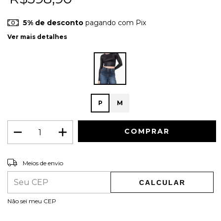
5% de desconto
pagando com Pix
Ver mais detalhes
P
M
ALTERAR CEP
Entregas para o CEP:
Meios de envio
CALCULAR
Não sei meu CEP