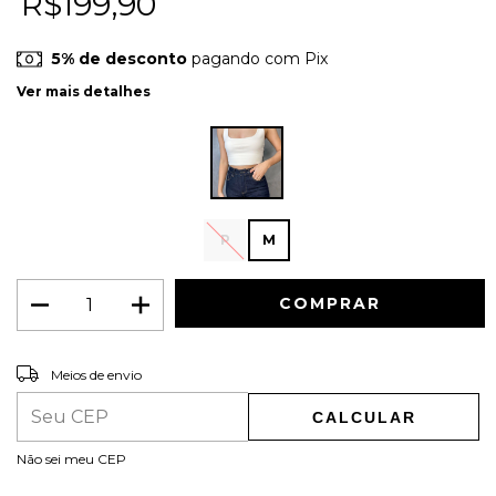
R$199,90
5% de desconto
pagando com Pix
Ver mais detalhes
P
M
ALTERAR CEP
Entregas para o CEP:
Meios de envio
CALCULAR
Não sei meu CEP